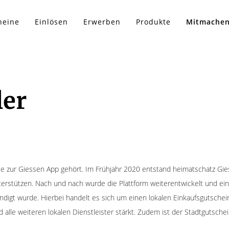
heine
Einlösen
Erwerben
Produkte
Mitmache
ler
 die zur Giessen App gehört. Im Frühjahr 2020 entstand heimatschatz G
nterstützen. Nach und nach wurde die Plattform weiterentwickelt und e
igt wurde. Hierbei handelt es sich um einen lokalen Einkaufsgutschein,
 alle weiteren lokalen Dienstleister stärkt. Zudem ist der Stadtgutsche