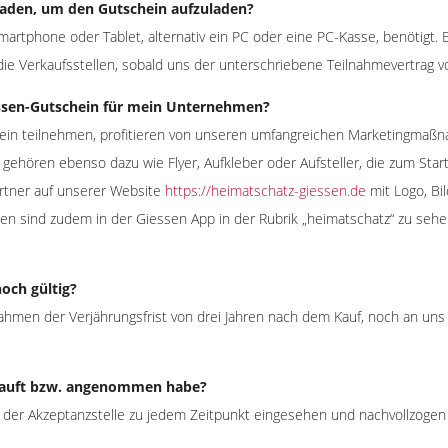
Laden, um den Gutschein aufzuladen?
martphone oder Tablet, alternativ ein PC oder eine PC-Kasse, benötigt. 
e Verkaufsstellen, sobald uns der unterschriebene Teilnahmevertrag vor
ssen-Gutschein für mein Unternehmen?
hein teilnehmen, profitieren von unseren umfangreichen Marketingmaß
a gehören ebenso dazu wie Flyer, Aufkleber oder Aufsteller, die zum St
artner auf unserer Website
https://heimatschatz-giessen.de
mit Logo, Bi
ngen sind zudem in der Giessen App in der Rubrik „heimatschatz“ zu se
noch gültig?
 Rahmen der Verjährungsfrist von drei Jahren nach dem Kauf, noch an u
erkauft bzw. angenommen habe?
 der Akzeptanzstelle zu jedem Zeitpunkt eingesehen und nachvollzogen