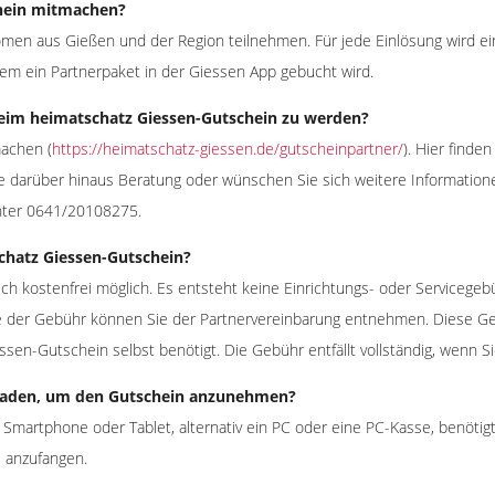
hein mitmachen?
nomen aus Gießen und der Region teilnehmen. Für jede Einlösung wird ei
em ein Partnerpaket in der Giessen App gebucht wird.
eim heimatschatz Giessen-Gutschein zu werden?
machen (
https://heimatschatz-giessen.de/gutscheinpartner/
). Hier finde
e darüber hinaus Beratung oder wünschen Sie sich weitere Informatione
nter 0641/20108275.
chatz Giessen-Gutschein?
h kostenfrei möglich. Es entsteht keine Einrichtungs- oder Servicegebü
Höhe der Gebühr können Sie der Partnervereinbarung entnehmen. Diese G
en-Gutschein selbst benötigt. Die Gebühr entfällt vollständig, wenn S
 Laden, um den Gutschein anzunehmen?
martphone oder Tablet, alternativ ein PC oder eine PC-Kasse, benötigt.
e anzufangen.