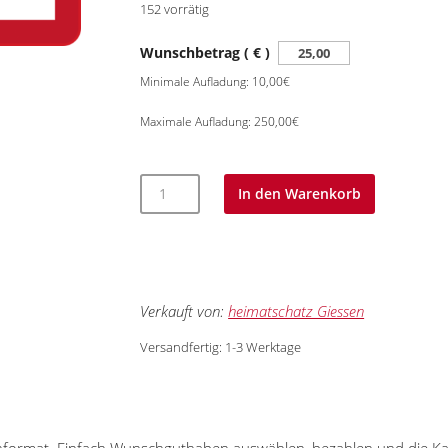
152 vorrätig
Wunschbetrag ( € )
Minimale Aufladung:
10,00
€
Maximale Aufladung:
250,00
€
heimatschatz
In den Warenkorb
Giessen-
Gutschein
Menge
Verkauft von:
heimatschatz Giessen
Versandfertig:
1-3 Werktage
nformat. Einfach Wunschguthaben auswählen, bezahlen und die Ka