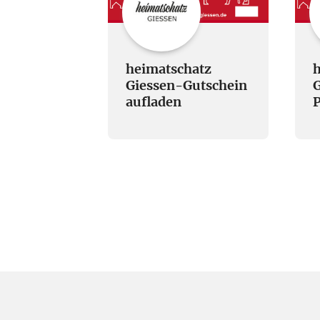
heimatschatz
h
Giessen-Gutschein
G
aufladen