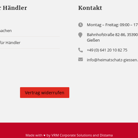
r Händler
Kontakt
Montag – Freitag: 09:00 – 17
machen
Bahnhofstraße 82-86, 35390
Gießen
für Händler
+49 (0) 641 20 10 82 75
info@heimatschatz-giessen
Vertrag widerrufen
Made with ♥ by
VRM Corporate Solutions
and
Distama