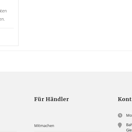
äten
en.
Für Händler
Kont
Mon
Bah
Mitmachen
Gi